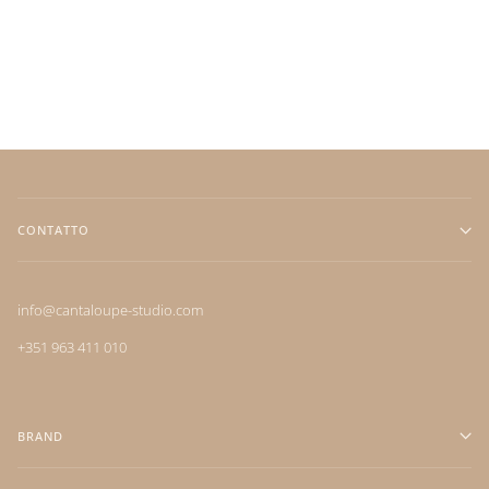
CONTATTO
info@cantaloupe-studio.com
+351 963 411 010
BRAND