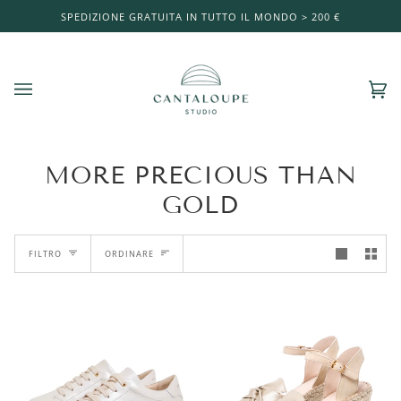
Salta
SPEDIZIONE GRATUITA IN TUTTO IL MONDO > 200 €
al
contenuto
Car
(0)
MORE PRECIOUS THAN
GOLD
ORDINARE
FILTRO
ORDINARE