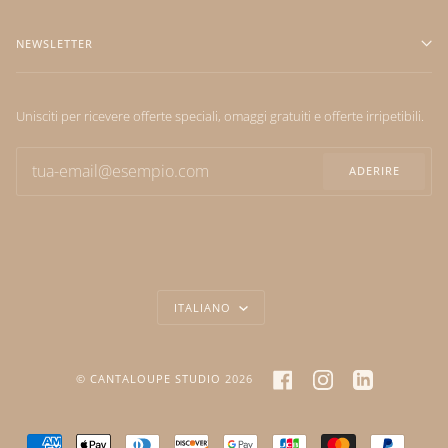
NEWSLETTER
Unisciti per ricevere offerte speciali, omaggi gratuiti e offerte irripetibili.
ADERIRE
LANGUAGE
ITALIANO
FACEBOOK
INSTAGRAM
LINKEDIN
©
CANTALOUPE STUDIO
2026
AMERICAN
APPLE
DINERS
DISCOVER
GOOGLE
JCB
MASTER
PAYPA