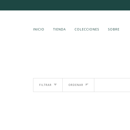
Saltar
al
contenido
INICIO
TIENDA
COLECCIONES
SOBRE
ORDENAR
FILTRAR
ORDENAR