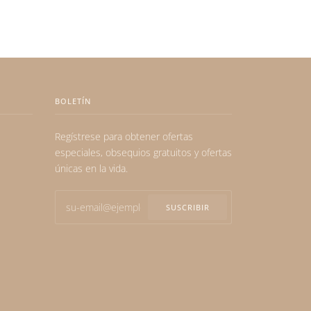
BOLETÍN
Regístrese para obtener ofertas
especiales, obsequios gratuitos y ofertas
únicas en la vida.
SUSCRIBIR