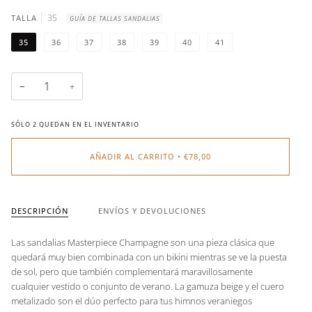
35
TALLA
GUÍA DE TALLAS SANDALIAS
35
36
37
38
39
40
41
−
+
SÓLO
2
QUEDAN EN EL INVENTARIO
AÑADIR AL CARRITO
•
€78,00
DESCRIPCIÓN
ENVÍOS Y DEVOLUCIONES
Las sandalias Masterpiece Champagne son una pieza clásica que
quedará muy bien combinada con un bikini mientras se ve la puesta
de sol, pero que también complementará maravillosamente
cualquier vestido o conjunto de verano. La gamuza beige y el cuero
metalizado son el dúo perfecto para tus himnos veraniegos