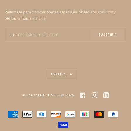
Regístrese para obtener ofertas especiales, obsequios gratuitos y
ofertas únicas en la vida.
SUSCRIBIR
IDIOMA
ESPAÑOL
FACEBOOK
INSTAGRAM
LINKEDIN
©
CANTALOUPE STUDIO
2026
AMERICAN
APPLE
DINERS
DISCOVER
GOOGLE
JCB
MASTER
PAYPA
EXPRESS
PAY
CLUB
PAY
VISA