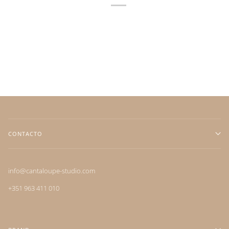
CONTACTO
info@cantaloupe-studio.com
+351 963 411 010