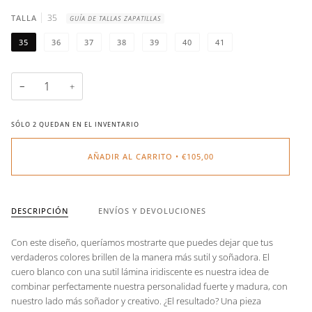
35
TALLA
GUÍA DE TALLAS ZAPATILLAS
35
36
37
38
39
40
41
−
+
SÓLO
2
QUEDAN EN EL INVENTARIO
AÑADIR AL CARRITO
•
€105,00
DESCRIPCIÓN
ENVÍOS Y DEVOLUCIONES
Con este diseño, queríamos mostrarte que puedes dejar que tus
verdaderos colores brillen de la manera más sutil y soñadora. El
cuero blanco con una sutil lámina iridiscente es nuestra idea de
combinar perfectamente nuestra personalidad fuerte y madura, con
nuestro lado más soñador y creativo. ¿El resultado? Una pieza