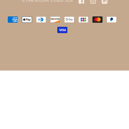
FACEBOOK
INSTAGRAM
LINKEDIN
©
CANTALOUPE STUDIO
2026
AMERICAN
APPLE
DINERS
DISCOVER
GOOGLE
JCB
MASTER
PAYPA
EXPRESS
PAY
CLUB
PAY
VISA