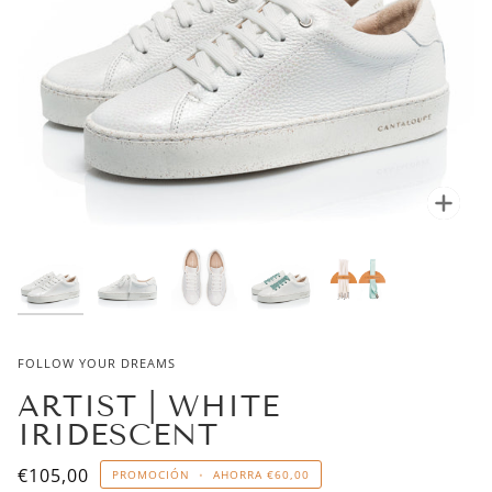
Enfo
FOLLOW YOUR DREAMS
ARTIST | WHITE
IRIDESCENT
€105,00
PROMOCIÓN
•
AHORRA
€60,00