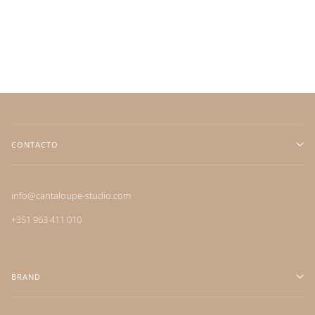
CONTACTO
info@cantaloupe-studio.com
+351 963 411 010
BRAND