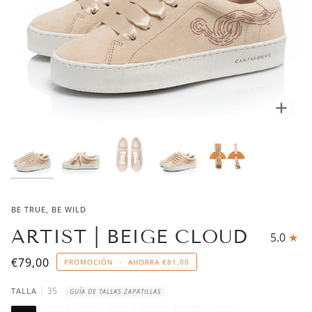
Enfo
BE TRUE, BE WILD
ARTIST | BEIGE CLOUD
5.0
€79,00
PROMOCIÓN
•
AHORRA
€81,00
35
TALLA
GUÍA DE TALLAS ZAPATILLAS