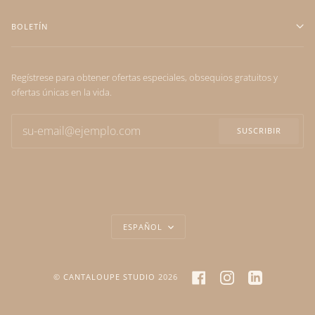
BOLETÍN
Regístrese para obtener ofertas especiales, obsequios gratuitos y
ofertas únicas en la vida.
SUSCRIBIR
IDIOMA
ESPAÑOL
FACEBOOK
INSTAGRAM
LINKEDIN
©
CANTALOUPE STUDIO
2026