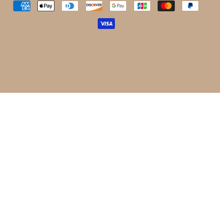
AMERICAN
APPLE
DINERS
DISCOVER
GOOGLE
JCB
MASTER
PAYPA
EXPRESS
PAY
CLUB
PAY
VISA