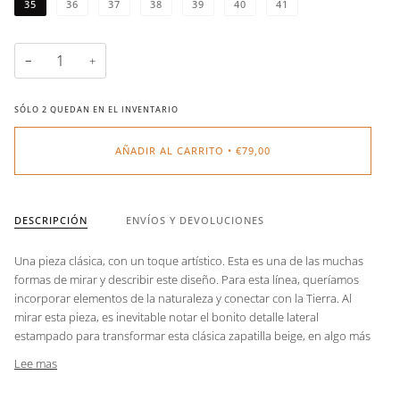
35
36
37
38
39
40
41
−
+
SÓLO
2
QUEDAN EN EL INVENTARIO
AÑADIR AL CARRITO
•
€79,00
DESCRIPCIÓN
ENVÍOS Y DEVOLUCIONES
Una pieza clásica, con un toque artístico. Esta es una de las muchas
formas de mirar y describir este diseño. Para esta línea, queríamos
incorporar elementos de la naturaleza y conectar con la Tierra. Al
mirar esta pieza, es inevitable notar el bonito detalle lateral
estampado para transformar esta clásica zapatilla beige, en algo más
Lee mas